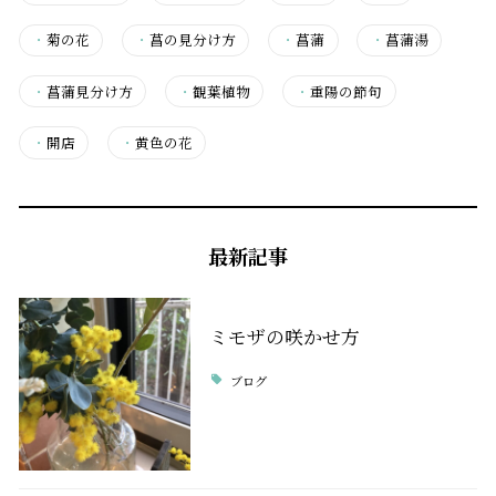
・
菊の花
・
菖の見分け方
・
菖蒲
・
菖蒲湯
・
菖蒲見分け方
・
観葉植物
・
重陽の節句
・
開店
・
黄色の花
最新記事
ミモザの咲かせ方
ブログ