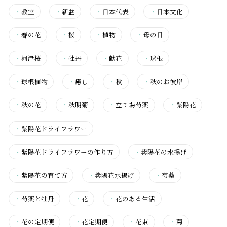
・
教室
・
新盆
・
日本代表
・
日本文化
・
春の花
・
桜
・
植物
・
母の日
・
河津桜
・
牡丹
・
献花
・
球根
・
球根植物
・
癒し
・
秋
・
秋のお彼岸
・
秋の花
・
秋明菊
・
立て場芍薬
・
紫陽花
・
紫陽花ドライフラワー
・
紫陽花ドライフラワーの作り方
・
紫陽花の水揚げ
・
紫陽花の育て方
・
紫陽花水揚げ
・
芍薬
・
芍薬と牡丹
・
花
・
花のある生活
・
花の定期便
・
花定期便
・
花束
・
菊