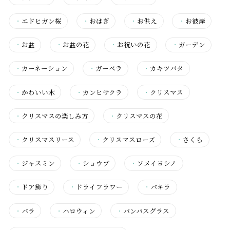
・
エドヒガン桜
・
おはぎ
・
お供え
・
お彼岸
・
お盆
・
お盆の花
・
お祝いの花
・
ガーデン
・
カーネーション
・
ガーベラ
・
カキツバタ
・
かわいい木
・
カンヒサクラ
・
クリスマス
・
クリスマスの楽しみ方
・
クリスマスの花
・
クリスマスリース
・
クリスマスローズ
・
さくら
・
ジャスミン
・
ショウブ
・
ソメイヨシノ
・
ドア飾り
・
ドライフラワー
・
パキラ
・
バラ
・
ハロウィン
・
パンパスグラス