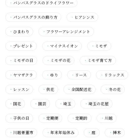
・
バンバスグラスのドライフラワー
・
パンパスグラスの飾り方
・
ヒアシンス
・
ひまわり
・
フラワーアレンジメント
・
プレゼント
・
マイナスイオン
・
ミモザ
・
ミモザの日
・
ミモザの花
・
ミモザ育て方
・
ヤマザクラ
・
ゆり
・
リース
・
リラックス
・
レッスン
・
供花
・
全国配送花
・
冬の花
・
国花
・
園芸
・
埼玉
・
埼玉の花屋
・
子供の日
・
定期便
・
定期的
・
川越
・
川越骨董市
・
年末年始休み
・
庭
・
挿木