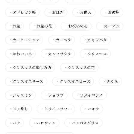
・
エドヒガン桜
・
おはぎ
・
お供え
・
お彼岸
・
お盆
・
お盆の花
・
お祝いの花
・
ガーデン
・
カーネーション
・
ガーベラ
・
カキツバタ
・
かわいい木
・
カンヒサクラ
・
クリスマス
・
クリスマスの楽しみ方
・
クリスマスの花
・
クリスマスリース
・
クリスマスローズ
・
さくら
・
ジャスミン
・
ショウブ
・
ソメイヨシノ
・
ドア飾り
・
ドライフラワー
・
パキラ
・
バラ
・
ハロウィン
・
パンパスグラス