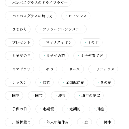
・
バンバスグラスのドライフラワー
・
パンパスグラスの飾り方
・
ヒアシンス
・
ひまわり
・
フラワーアレンジメント
・
プレゼント
・
マイナスイオン
・
ミモザ
・
ミモザの日
・
ミモザの花
・
ミモザ育て方
・
ヤマザクラ
・
ゆり
・
リース
・
リラックス
・
レッスン
・
供花
・
全国配送花
・
冬の花
・
国花
・
園芸
・
埼玉
・
埼玉の花屋
・
子供の日
・
定期便
・
定期的
・
川越
・
川越骨董市
・
年末年始休み
・
庭
・
挿木