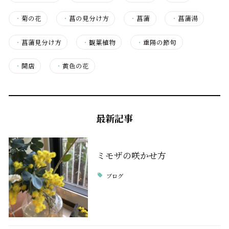
・
菊の花
・
菖の見分け方
・
菖蒲
・
菖蒲湯
・
菖蒲見分け方
・
観葉植物
・
重陽の節句
・
開店
・
黄色の花
最新記事
ミモザの咲かせ方
ブログ