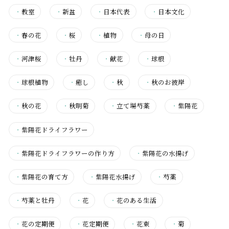
・
教室
・
新盆
・
日本代表
・
日本文化
・
春の花
・
桜
・
植物
・
母の日
・
河津桜
・
牡丹
・
献花
・
球根
・
球根植物
・
癒し
・
秋
・
秋のお彼岸
・
秋の花
・
秋明菊
・
立て場芍薬
・
紫陽花
・
紫陽花ドライフラワー
・
紫陽花ドライフラワーの作り方
・
紫陽花の水揚げ
・
紫陽花の育て方
・
紫陽花水揚げ
・
芍薬
・
芍薬と牡丹
・
花
・
花のある生活
・
花の定期便
・
花定期便
・
花束
・
菊