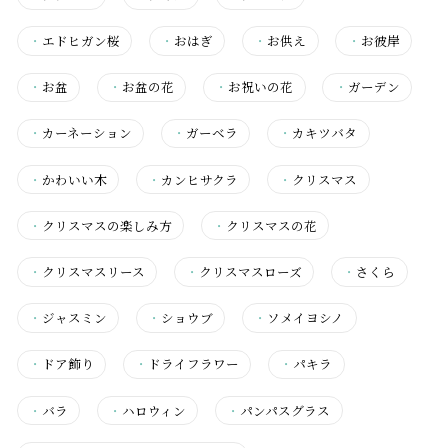
・
エドヒガン桜
・
おはぎ
・
お供え
・
お彼岸
・
お盆
・
お盆の花
・
お祝いの花
・
ガーデン
・
カーネーション
・
ガーベラ
・
カキツバタ
・
かわいい木
・
カンヒサクラ
・
クリスマス
・
クリスマスの楽しみ方
・
クリスマスの花
・
クリスマスリース
・
クリスマスローズ
・
さくら
・
ジャスミン
・
ショウブ
・
ソメイヨシノ
・
ドア飾り
・
ドライフラワー
・
パキラ
・
バラ
・
ハロウィン
・
パンパスグラス