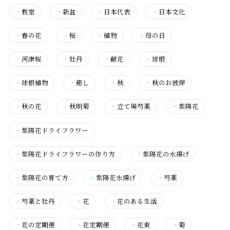
・
教室
・
新盆
・
日本代表
・
日本文化
・
春の花
・
桜
・
植物
・
母の日
・
河津桜
・
牡丹
・
献花
・
球根
・
球根植物
・
癒し
・
秋
・
秋のお彼岸
・
秋の花
・
秋明菊
・
立て場芍薬
・
紫陽花
・
紫陽花ドライフラワー
・
紫陽花ドライフラワーの作り方
・
紫陽花の水揚げ
・
紫陽花の育て方
・
紫陽花水揚げ
・
芍薬
・
芍薬と牡丹
・
花
・
花のある生活
・
花の定期便
・
花定期便
・
花束
・
菊