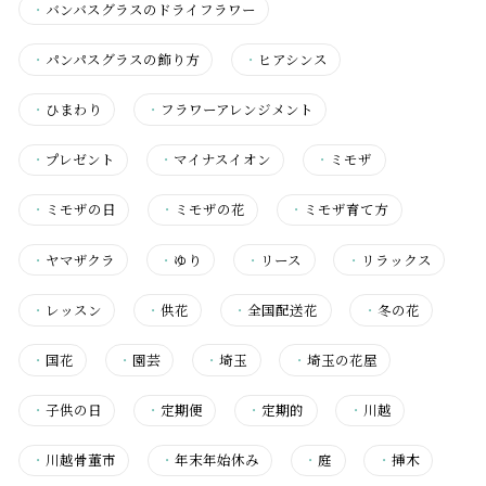
・
バンバスグラスのドライフラワー
・
パンパスグラスの飾り方
・
ヒアシンス
・
ひまわり
・
フラワーアレンジメント
・
プレゼント
・
マイナスイオン
・
ミモザ
・
ミモザの日
・
ミモザの花
・
ミモザ育て方
・
ヤマザクラ
・
ゆり
・
リース
・
リラックス
・
レッスン
・
供花
・
全国配送花
・
冬の花
・
国花
・
園芸
・
埼玉
・
埼玉の花屋
・
子供の日
・
定期便
・
定期的
・
川越
・
川越骨董市
・
年末年始休み
・
庭
・
挿木