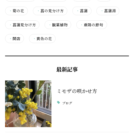
・
菊の花
・
菖の見分け方
・
菖蒲
・
菖蒲湯
・
菖蒲見分け方
・
観葉植物
・
重陽の節句
・
開店
・
黄色の花
最新記事
ミモザの咲かせ方
ブログ