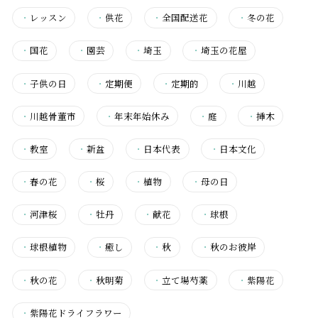
・
レッスン
・
供花
・
全国配送花
・
冬の花
・
国花
・
園芸
・
埼玉
・
埼玉の花屋
・
子供の日
・
定期便
・
定期的
・
川越
・
川越骨董市
・
年末年始休み
・
庭
・
挿木
・
教室
・
新盆
・
日本代表
・
日本文化
・
春の花
・
桜
・
植物
・
母の日
・
河津桜
・
牡丹
・
献花
・
球根
・
球根植物
・
癒し
・
秋
・
秋のお彼岸
・
秋の花
・
秋明菊
・
立て場芍薬
・
紫陽花
・
紫陽花ドライフラワー