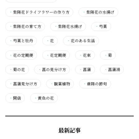
・
紫陽花ドライフラワーの作り方
・
紫陽花の水揚げ
・
紫陽花の育て方
・
紫陽花水揚げ
・
芍薬
・
芍薬と牡丹
・
花
・
花のある生活
・
花の定期便
・
花定期便
・
花束
・
菊
・
菊の花
・
菖の見分け方
・
菖蒲
・
菖蒲湯
・
菖蒲見分け方
・
観葉植物
・
重陽の節句
・
開店
・
黄色の花
最新記事