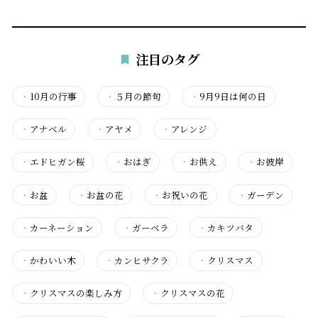
注目のタグ
・
10月の行事
・
５月の節句
・
9月9日は何の日
・
アナベル
・
アヤメ
・
アレンジ
・
エドヒガン桜
・
おはぎ
・
お供え
・
お彼岸
・
お盆
・
お盆の花
・
お祝いの花
・
ガーデン
・
カーネーション
・
ガーベラ
・
カキツバタ
・
かわいい木
・
カンヒサクラ
・
クリスマス
・
クリスマスの楽しみ方
・
クリスマスの花